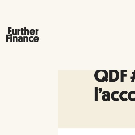
QDF #
l’ac