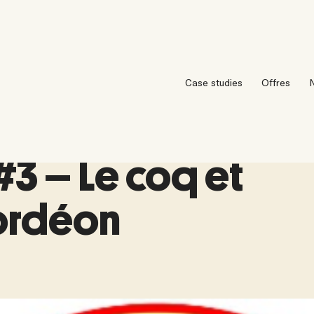
Case studies
Offres
N
3 – Le coq et
cordéon