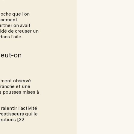
loche que l’on
ancement
rther on avait
idé de creuser un
ns l’aile.
Peut-on
rement observé
franche et une
es pousses mises à
lentir l’activité
vestisseurs qui le
rations [32