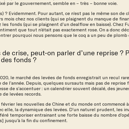
fixé par le gouvernement, semble en – très – bonne voie.
s) ? Evidemment. Pour autant, ce n’est pas le même son de c
rs mois chez nos clients (qui se plaignent du manque de fin
z les fonds (qui se plaignent d’un
dealflow
en baisse). Chez Fu
timent que tout n’était pas exactement rose. On a donc déc
ntrer pourquoi nous pensons que le coq a un peu de plomb da
 de crise, peut-on parler d’une reprise ? 
 des fonds ?
020, le marché des levées de fonds enregistrait un recul ra
 de l’année. Depuis, quelques sursauts mais pas de reprise 
sse de s’accentuer : un calendrier souvent décalé, des jeun
e de levées records.
s février les nouvelles de Chine et du monde ont commencé à ra
 elle, la dynamique des levées. D’un naturel prudent, les in
éféré temporiser entrainant une forte baisse du nombre d’opé
 jusqu’à la fin du confinement.