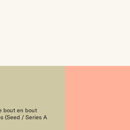
e bout en bout
s (Seed / Series A