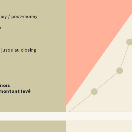
oney / post-money
k
jusqu’au closing
 mois
 montant levé