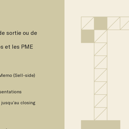
e sortie ou de
ps et les PME
oMemo (Sell-side)
sentations
jusqu’au closing