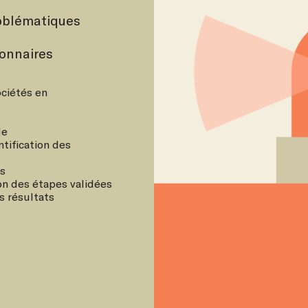
roblématiques
ionnaires
ociétés en
le
ntification des
ns
ion des étapes validées
s résultats