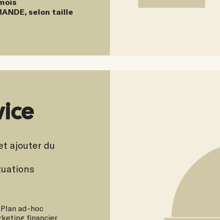
 mois
ANDE, selon taille
vice
t ajouter du
tuations
 Plan ad-hoc
keting financier